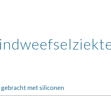
ip to main content
Skip to navigat
indweefselziekt
 gebracht met siliconen