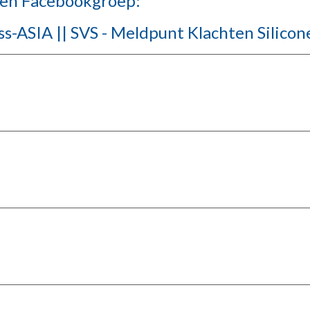
oten Facebookgroep:
ss-ASIA || SVS - Meldpunt Klachten Silicon
en