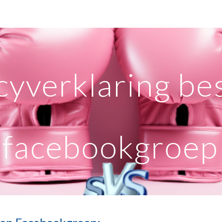
ip to main content
Skip to navigat
cyverklaring be
facebookgroep