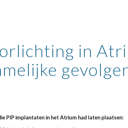
ip to main content
Skip to navigat
rlichting in Atr
amelijke gevolge
ie PIP implantaten in het Atrium had laten plaatsen: