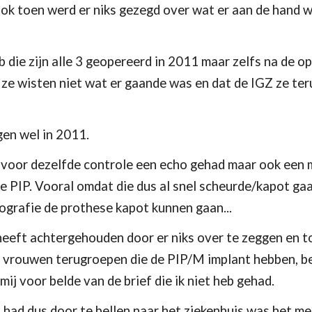
r ook toen werd er niks gezegd over wat er aan de hand 
die zijn alle 3 geopereerd in 2011 maar zelfs na de ope
 ze wisten niet wat er gaande was en dat de IGZ ze te
gen wel in 2011.
 voor dezelfde controle een echo gehad maar ook een 
PIP. Vooral omdat die dus al snel scheurde/kapot gaan.
grafie de prothese kapot kunnen gaan...
heeft achtergehouden door er niks over te zeggen en toe
le vrouwen terugroepen die de PIP/M implant hebben, b
ij voor belde van de brief die ik niet heb gehad.
en had dus door te bellen naar het ziekenhuis was het me