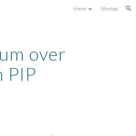
Home
Sitemap
ion
ium over 
n PIP