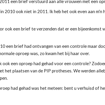
 2011 een brief verstuurd aan alle vrouwen met een op
 in 2010 ook niet in 2011. Ik heb het ook even aan m'n 
r ook een brief te verzenden dat er een bijeenkomst we
2010 een brief had ontvangen van een controle maar do
normale oproep was, zo kwam het bij haar over.
 ik ook een oproep had gehad voor een controle? Zodoe
met het plaatsen van de PIP protheses. We werden allebe
pen.
oproep had gehad was het meteen: bent u verhuisd of h