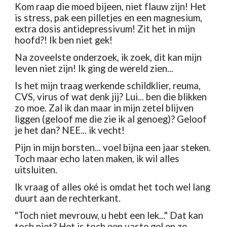
Kom raap die moed bijeen, niet flauw zijn! Het 
is stress, pak een pilletjes en een magnesium, 
extra dosis antidepressivum! Zit het in mijn 
hoofd?! Ik ben niet gek!
Na zoveelste onderzoek, ik zoek, dit kan mijn 
leven niet zijn! Ik ging de wereld zien...
Is het mijn traag werkende schildklier, reuma, 
CVS, virus of wat denk jij? Lui... ben die blikken 
zo moe. Zal ik dan maar in mijn zetel blijven 
liggen (geloof me die zie ik al genoeg)? Geloof 
je het dan? NEE... ik vecht!
Pijn in mijn borsten... voel bijna een jaar steken. 
Toch maar echo laten maken, ik wil alles 
uitsluiten.
Ik vraag of alles oké is omdat het toch wel lang 
duurt aan de rechterkant.
"Toch niet mevrouw, u hebt een lek..." Dat kan 
toch niet? Het is toch een vaste gel en ze 