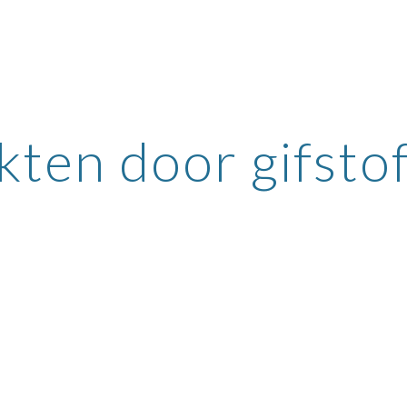
ip to main content
Skip to navigat
kten door gifsto